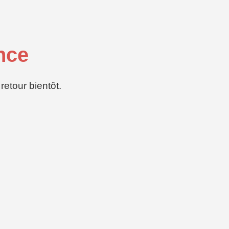
nce
etour bientôt.